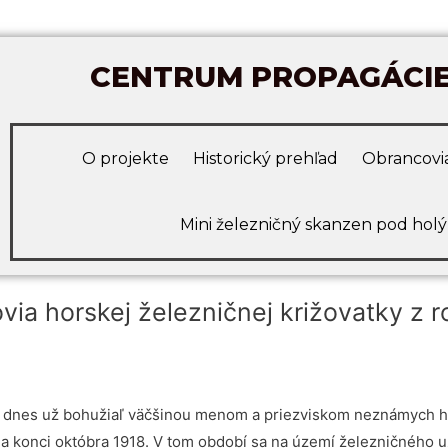
CENTRUM PROPAGÁCIE 
O projekte
Historický prehľad
Obrancovia
Mini železničný skanzen pod hol
ia horskej železničnej križovatky z 
a dnes už bohužiaľ väčšinou menom a priezviskom neznámych hrd
na konci októbra 1918. V tom období sa na území železničného u