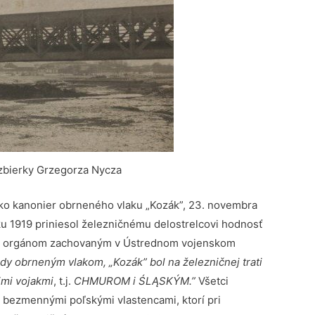
 zbierky Grzegorza Nycza
ako kanonier obrneného vlaku „Kozák”, 23. novembra
ku 1919 priniesol železničnému delostrelcovi hodnosť
ským orgánom zachovaným v Ústrednom vojenskom
zdy obrneným vlakom, „Kozák” bol na železničnej trati
imi vojakmi
, t.j.
CHMUROM i ŚLĄSKÝM.”
Všetci
 bezmennými poľskými vlastencami, ktorí pri