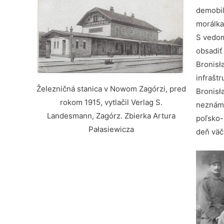
demobil
morálka
S vedom
obsadiť
Bronisł
infrašt
Železničná stanica v Nowom Zagórzi, pred
Bronisł
rokom 1915, vytlačil Verlag S.
neznámi
Landesmann, Zagórz. Zbierka Artura
poľsko-
Pałasiewicza
deň väč