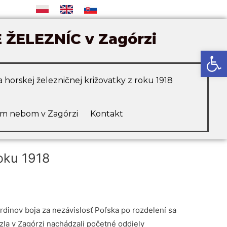
ŽELEZNÍC v Zagórzi
Open
 horskej železničnej križovatky z roku 1918
ým nebom v Zagórzi
Kontakt
roku 1918
inov boja za nezávislosť Poľska po rozdelení sa
zla v Zagórzi nachádzali početné oddiely