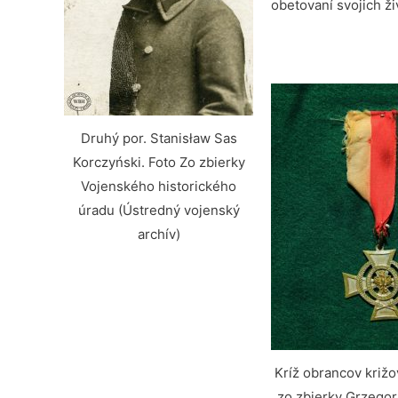
obetovaní svojich ž
Druhý por. Stanisław Sas
Korczyński. Foto Zo zbierky
Vojenského historického
úradu (Ústredný vojenský
archív)
Kríž obrancov križo
zo zbierky Grzegor