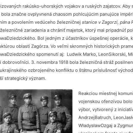
izovaných rakúsko-uhorských vojakov a ruských zajatcov. Aby s
 bola značne ovplyvnená chaosom pohlcujúcim panujúce impériá, h
ím a povolením vedúceho železničnej
stanice v Zagorzi, pána 
 železničné zariadenia a chrániť majetok, ktorý mal pripadnúť p
awaDziedzického. Bol jedným z účastníkov úspešnej operácie, k
ruktúrou oblasti Zagórza. Vo veľmi skromných historických prame
awaDziedzického spomenutí aj: Ludwik Marko, LeonSikorski, Mil
 dobrovoľníci. 3. novembra 1918 bola železničná stráž posiln
ukrajinského ozbrojeného konfliktu o štátnu príslušnosť východ
ší strategický význam.
Reakciou miestnej komuni
vojenskou ofenzívou bolo
výbor, vytvorený z iniciat
AndrzejBatruch, LeonJasł
WładysławOzgaj a ZygmuntG