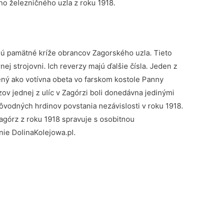
ho železničného uzla z roku 1918.
jú pamätné kríže obrancov Zagorského uzla. Tieto
ej strojovni. Ich reverzy majú ďalšie čísla. Jeden z
ný ako votívna obeta vo farskom kostole Panny
ov jednej z ulíc v Zagórzi boli donedávna jedinými
ôvodných hrdinov povstania nezávislosti v roku 1918.
górz z roku 1918 spravuje s osobitnou
nie DolinaKolejowa.pl.