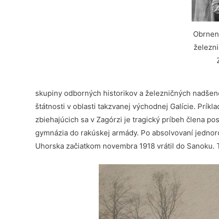
Obrnený
železn
skupiny odborných historikov a železničných nadšenc
štátnosti v oblasti takzvanej východnej Galície. Prí
zbiehajúcich sa v Zagórzi je tragický príbeh člena 
gymnázia do rakúskej armády. Po absolvovaní jednoroč
Uhorska začiatkom novembra 1918 vrátil do Sanoku. 