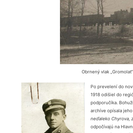
Obrnený vlak „Gromolat“
Po prevelení do nov
1918 odišiel do reg
podporučíka. Bohuži
archíve opísala jeh
neďaleko Chyrova, z
odpočívajú na Hlavn