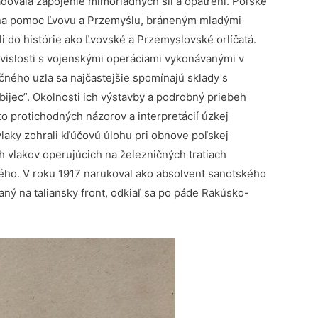
adovala zapojenie mimoriadnych síl a opatrení. Poľské
i na pomoc Ľvovu a Przemyślu, bráneným mladými
li do histórie ako Ľvovské a Przemyslovské orlíčatá.
súvislosti s vojenskými operáciami vykonávanými v
ného uzla sa najčastejšie spomínajú sklady s
ijec”. Okolnosti ich výstavby a podrobný priebeh
 protichodných názorov a interpretácií úzkej
aky zohrali kľúčovú úlohu pri obnove poľskej
h vlakov operujúcich na železničných tratiach
kého. V roku 1917 narukoval ako absolvent sanotského
ný na taliansky front, odkiaľ sa po páde Rakúsko-