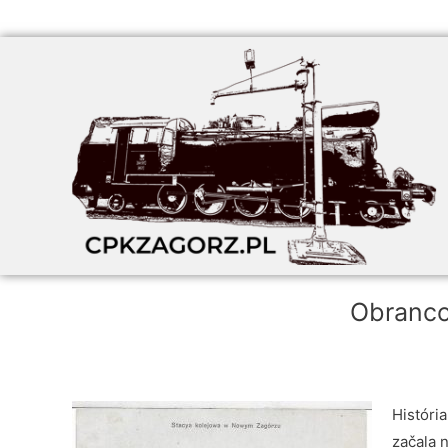
Obrancov
Históri
začala 