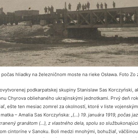
 počas hliadky na železničnom moste na rieke Osława. Foto Zo
ovytvorenej podkarpatskej skupiny Stanislaw Sas Korczyński, 
iónu Chyrova obliehaného ukrajinskými jednotkami. Prvý deň ro
aľ, ešte ten mesiac zomrel za okolností, ktoré v liste vojen
o matka – Amalia Sas Korczyńska: „(…)
19. januára 1919, počas ja
ranený granátom (…), z vlastného dela, spolu so službukonajúc
om cintoríne v Sanoku. Boli medzi mnohými, bohužiaľ, väčšinou