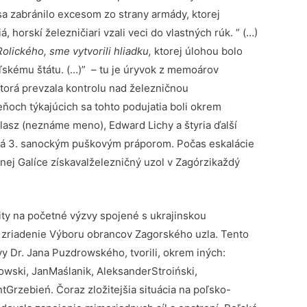
a zabránilo excesom zo strany armády, ktorej
orskí železničiari vzali veci do vlastných rúk. ” (…)
Rolického, sme vytvorili hliadku,
ktorej úlohou bolo
oľskému štátu. (…)” – tu je úryvok z memoárov
torá prevzala kontrolu nad železničnou
ňoch týkajúcich sa tohto podujatia boli okrem
asz (neznáme meno), Edward Lichy a štyria ďalší
ená 3. sanockým puškovým práporom. Počas eskalácie
nej Galíce získavalželezničný uzol v Zagórzikaždý
ty na početné výzvy spojené s ukrajinskou
 zriadenie Výboru obrancov Zagorského uzla. Tento
ívy Dr. Jana Puzdrowského, tvorili, okrem iných:
owski, JanMaślanik, AleksanderStroiński,
rzebień. Čoraz zložitejšia situácia na poľsko-