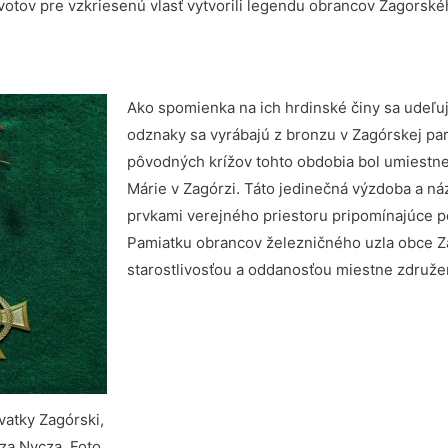
ivotov pre vzkriesenú vlasť vytvorili legendu obrancov Zagorské
Ako spomienka na ich hrdinské činy sa udeľu
odznaky sa vyrábajú z bronzu v Zagórskej parn
pôvodných krížov tohto obdobia bol umiestne
Márie v Zagórzi. Táto jedinečná výzdoba a náz
prvkami verejného priestoru pripomínajúce p
Pamiatku obrancov železničného uzla obce Za
starostlivosťou a oddanosťou miestne združe
vatky Zagórski,
za Nycza. Foto