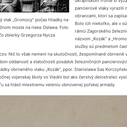
ukrajinskom fronte si vyž
pancierové vlaky vyrazil
obrancami, ktorí sa zapísa
 vlak „Gromocy“ počas hliadky na
Bolo ich niekoľko, ale v 
ičnom moste na rieke Osława. Foto
rámci Zagorského železnič
Zo zbierky Grzegorza Nycza
názvom „Kozák” a „Hromob
služby sú predmetom často
ov. Nič to však nemení na skutočnosti, žespomínané obrnené vl
kladom oddanosti a statočnosti posádok železničných pancierovýc
posádky obrneného vlaku „Kozák”, ppor. Stanislawa Sas Korczyńs
nej vojenskej školy vo Viedni bol ako čerstvý delostrelec vysla
Tu sa hlásil miestnemu veleniu obnovenej poľskej armády.