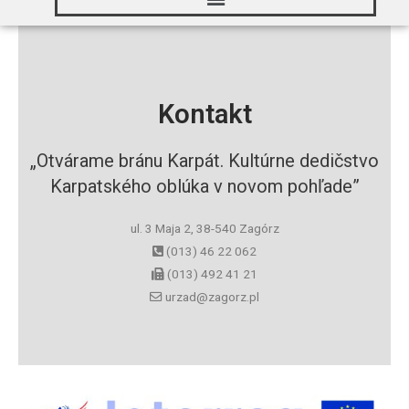
Kontakt
„Otvárame bránu Karpát. Kultúrne dedičstvo
Karpatského oblúka v novom pohľade”
ul. 3 Maja 2, 38-540 Zagórz
(013) 46 22 062
(013) 492 41 21
urzad@zagorz.pl